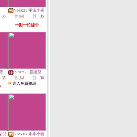
宇宙小密
V305298
一
35
一對多
8
一對一
35
一對一忙線中
雪
喜樂兒
V307195
一
35
一對多
8
一對一
30
進入免費視訊
中
朵兒
乖乖小妻
V285987