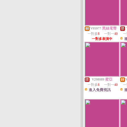
黑絲電臀
V95977
一對多
8
一對一
40
一
一對多表演中
蜜亞
V298089
一對多
8
一對一
40
一
進入免費視訊