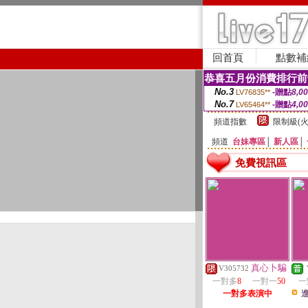
回首頁
點數補
恭喜五月份消費排行前
No.3
-贈點
8,0
LV76835**
No.7
-贈點
4,0
LV65464**
頻道指數
限制級(火
頻道
台妹專區
│
新人區
│
免費視訊區
真心卜騙
V305732
一對多
8
一對一
50
一
一對多表演中