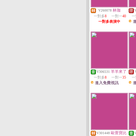
林珈
V260078
一對多
8
一對一
40
一
一對多表演中
羊羊來了
V306531
一對多
8
一對一
35
一
進入免費視訊
歐蕾寶比
V301448