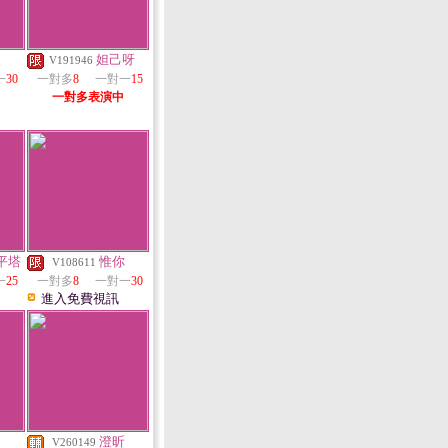
妲己呀
V191946
一
30
一對多
8
一對一
15
一對多表演中
平塔
惟你
V108611
一
25
一對多
8
一對一
30
進入免費視訊
澄昕
V260149