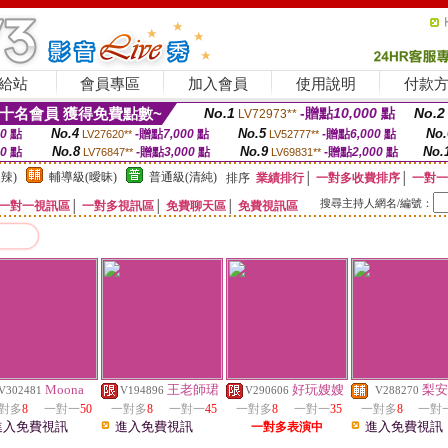
給站
會員專區
加入會員
使用說明
付款
十名會員 獲得免費點數~
No.1
-贈點
10,000
點
No.2
LV72973**
No.4
No.5
No.
00
點
-贈點
7,000
點
-贈點
6,000
點
LV27620**
LV52777**
No.8
No.9
No.
00
點
-贈點
3,000
點
-贈點
2,000
點
LV76847**
LV69831**
辣)
輔導級(曖昧)
普通級(清純)
排序
業績排行
│
一對多收費排序
│
一對一
搜尋主持人網名/編號：
一對一視訊區
│
一對多視訊區
│
免費聊天區
│
免費視訊區
Moona
王老師珺
好玩嫂嫂
梨安
V302481
V194896
V290606
V288270
對多
8
一對一
50
一對多
8
一對一
45
一對多
8
一對一
35
一對多
8
一對
進入免費視訊
進入免費視訊
進入免費視訊
一對多表演中