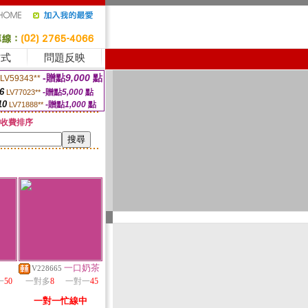
方式
問題反映
-贈點
9,000
點
LV59343**
6
-贈點
5,000
點
LV77023**
10
-贈點
1,000
點
LV71888**
收費排序
一口奶茶
V228665
一
50
一對多
8
一對一
45
一對一忙線中