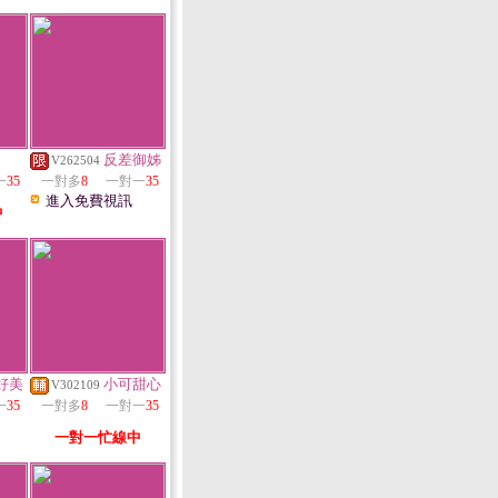
反差御姊
V262504
一
35
一對多
8
一對一
35
進入免費視訊
中
好美
小可甜心
V302109
一
35
一對多
8
一對一
35
一對一忙線中