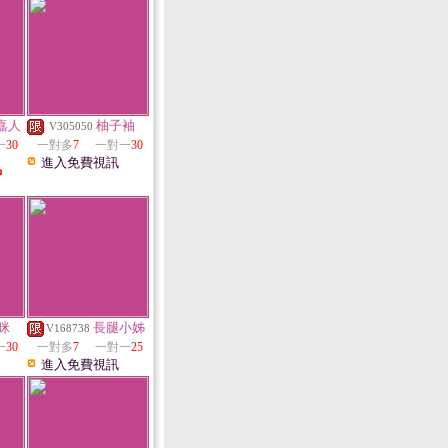
嘉人
柚子袖
V305050
一
30
一對多
7
一對一
30
進入免費視訊
中
咪
長腿小姊
V168738
一
30
一對多
7
一對一
25
進入免費視訊