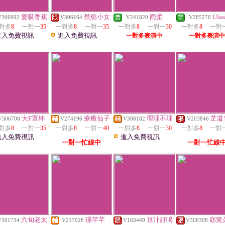
愛吸香蕉
禁慾小女
雨柔
UIaa
V306992
V306164
V241820
V285276
對多
8
一對一
35
一對多
8
一對一
35
一對多
8
一對一
30
一對多
8
一對
進入免費視訊
進入免費視訊
一對多表演中
一對多表演中
大F罩杯
療癒仙子
理理不理
芷凝
V306708
V274196
V308182
V203846
對多
8
一對一
35
一對多
8
一對一
40
一對多
8
一對一
30
一對多
8
一對
進入免費視訊
進入免費視訊
一對一忙線中
一對一忙線
六旬老太
璟芊芊
豆汁好喝
窈窕
V301734
V217928
V163449
V308308