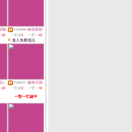
胡椒
確保新鮮
V299806
一
40
一對多
8
一對一
40
進入免費視訊
瓜o
越南元煥
V289127
一
40
一對多
8
一對一
30
一對一忙線中