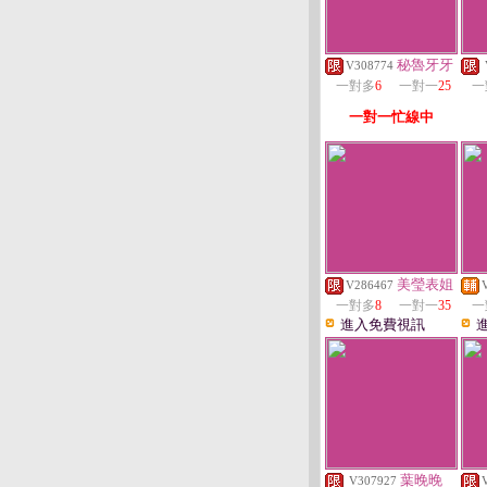
秘魯牙牙
V308774
一對多
6
一對一
25
一
一對一忙線中
美瑩表姐
V286467
一對多
8
一對一
35
一
進入免費視訊
葉晚晚
V307927