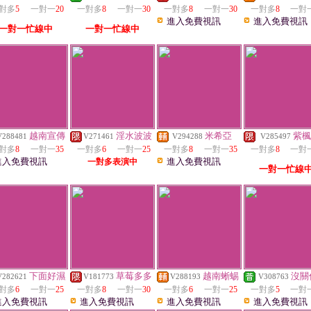
對多
5
一對一
20
一對多
8
一對一
30
一對多
8
一對一
30
一對多
8
一對
進入免費視訊
進入免費視訊
一對一忙線中
一對一忙線中
越南宣傳
淫水波波
米希亞
紫楓
V288481
V271461
V294288
V285497
對多
8
一對一
35
一對多
6
一對一
25
一對多
8
一對一
35
一對多
8
一對
進入免費視訊
進入免費視訊
一對多表演中
一對一忙線
下面好濕
草莓多多
越南蜥蜴
沒關
V282621
V181773
V288193
V308763
對多
6
一對一
25
一對多
8
一對一
30
一對多
6
一對一
25
一對多
5
一對
進入免費視訊
進入免費視訊
進入免費視訊
進入免費視訊